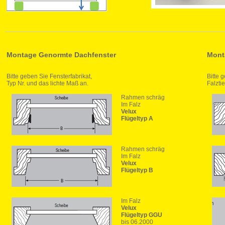
Montage Genormte Dachfenster
Mont
Bitte geben Sie Fensterfabrikat,
Bitte 
Typ Nr. und das lichte Maß an.
Falzti
Rahmen schräg
Im Falz
Velux
Flügeltyp A
Rahmen schräg
Im Falz
Velux
Flügeltyp B
Im Falz
Velux
Flügeltyp GGU
bis 06.2000