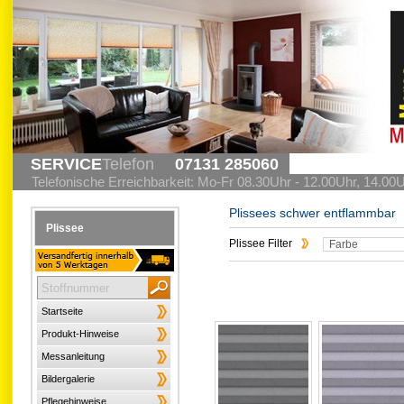
SERVICE
Telefon
07131 285060
Telefonische Erreichbarkeit: Mo-Fr 08.30Uhr - 12.00Uhr, 14.00
Plissees schwer entflammbar
Plissee
Plissee Filter
Farbe
Startseite
Produkt-Hinweise
Messanleitung
Bildergalerie
Pflegehinweise