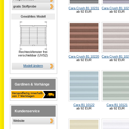
gratis Stoffprobe
Cara Crush B1 10231
Cara Crush B1 10
ab 92 EUR
ab 92 EUR
Gewähltes Modell
Rechteckfenster frei
verschiebbar (UVS2)
Cara Crush B1 10220
Cara Crush B1 10
ab 92 EUR
ab 92 EUR
Modell ändern
Gardinen & Vorhänge
Cara B1 10122
Cara B1 10121
ab 92 EUR
ab 92 EUR
Kundenservice
Website