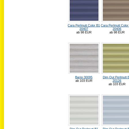
Cara Perlmutt Color B1
Cara Perlmutt Color
20407
20406
ab 98 EUR
ab 98 EUR
Barisi 30095
Dim Out Perlmutt 
ab 103 EUR
20126
ab 103 EUR
Dim Out Perlmutt B1
Dim Out Perlmutt 