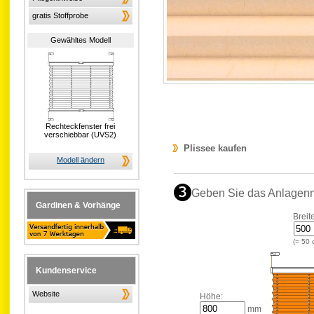
gratis Stoffprobe
Gewähltes Modell
Rechteckfenster frei
verschiebbar (UVS2)
Plissee kaufen
Modell ändern
Geben Sie das Anlagen
Gardinen & Vorhänge
Breit
(=
50
Kundenservice
Website
Höhe:
mm