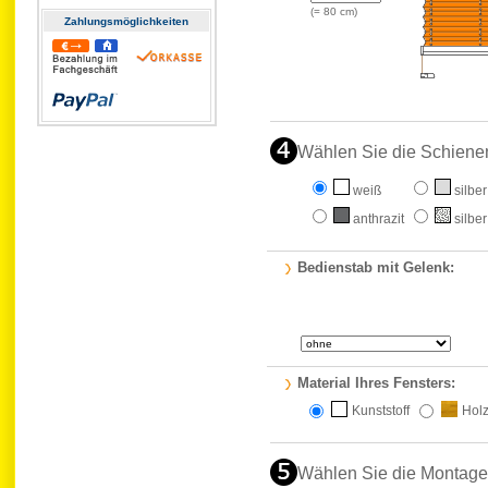
(=
80
cm)
Zahlungs­möglichkeiten
Wählen Sie die Schiene
weiß
silber
anthrazit
silber
Bedienstab mit Gelenk:
Material Ihres Fensters:
Kunststoff
Hol
Wählen Sie die Montage