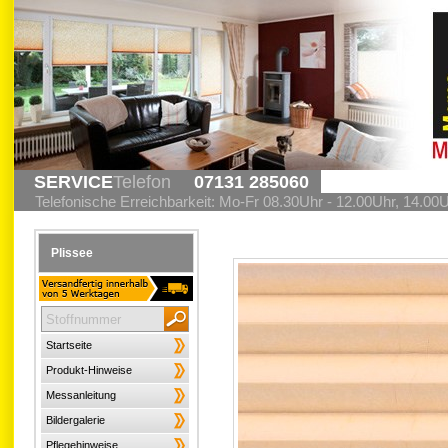
SERVICE
Telefon
07131 285060
Telefonische Erreichbarkeit: Mo-Fr 08.30Uhr - 12.00Uhr, 14.00
Plissee
Startseite
Produkt-Hinweise
Messanleitung
Bildergalerie
Pflegehinweise