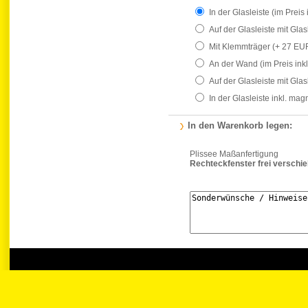
In der Glasleiste
(im Preis 
Auf der Glasleiste mit Gla
Mit Klemmträger
(+ 27 EU
An der Wand
(im Preis ink
Auf der Glasleiste mit Gla
In der Glasleiste inkl. ma
In den Warenkorb legen:
Plissee Maßanfertigung
Rechteckfenster frei verschi