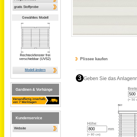
gratis Stoffprobe
Gewähltes Modell
Rechteckfenster frei
Plissee kaufen
verschiebbar (UVS2)
Modell ändern
Geben Sie das Anlagen
Breit
Gardinen & Vorhänge
(=
50
Kundenservice
Höhe:
Website
mm
(=
80
cm)