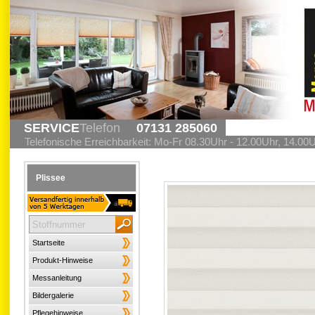
SERVICE
Telefon
07131 285060
Telefonische Erreichbarkeit: Mo-Fr 08.30Uhr - 12.00Uhr, 14.00
Plissee
Startseite
Produkt-Hinweise
Messanleitung
Bildergalerie
Pflegehinweise