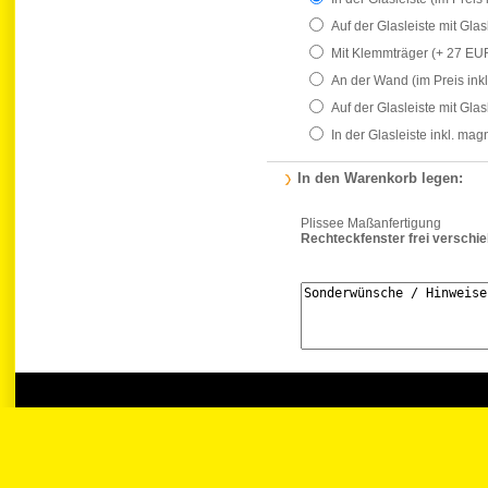
Auf der Glasleiste mit Gla
Mit Klemmträger
(+ 27 EU
An der Wand
(im Preis ink
Auf der Glasleiste mit Gla
In der Glasleiste inkl. ma
In den Warenkorb legen:
Plissee Maßanfertigung
Rechteckfenster frei verschi