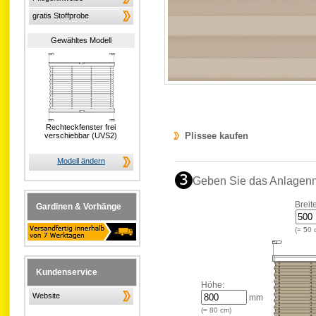
gratis Stoffprobe
Gewähltes Modell
Rechteckfenster frei
Plissee kaufen
verschiebbar (UVS2)
Modell ändern
Geben Sie das Anlagen
Breit
Gardinen & Vorhänge
(=
50
Kundenservice
Höhe:
Website
mm
(=
80
cm)