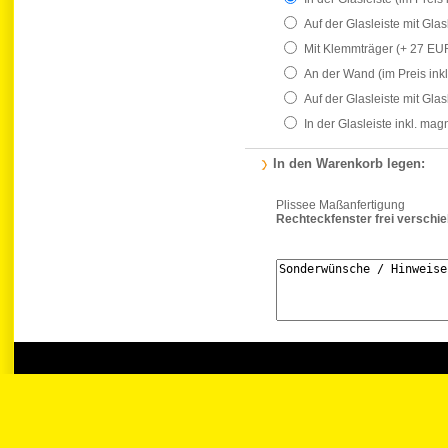
Auf der Glasleiste mit Gla
Mit Klemmträger
(+ 27 EU
An der Wand
(im Preis ink
Auf der Glasleiste mit Gla
In der Glasleiste inkl. ma
In den Warenkorb legen:
Plissee Maßanfertigung
Rechteckfenster frei verschi