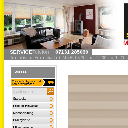
SERVICE
Telefon
07131 285060
Telefonische Erreichbarkeit: Mo-Fr 08.30Uhr - 12.00Uhr, 14.00
Plissee
Startseite
Produkt-Hinweise
Messanleitung
Bildergalerie
Pflegehinweise