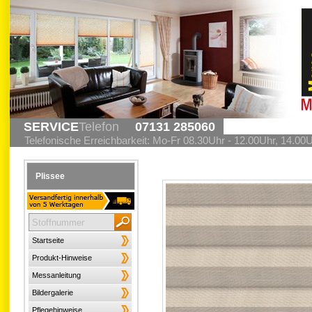
SERVICE
Telefon
07131 285060
Telefonische Erreichbarkeit: Mo-Fr 08.30Uhr - 12.00Uhr, 14.00
Plissee
Startseite
Produkt-Hinweise
Messanleitung
Bildergalerie
Pflegehinweise