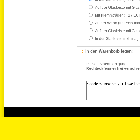
Auf der Glasleiste mit Gla
Mit Klemmträger
(+ 27 EU
An der Wand
(im Preis ink
Auf der Glasleiste mit Gla
In der Glasleiste inkl. ma
In den Warenkorb legen:
Plissee Maßanfertigung
Rechteckfenster frei verschi