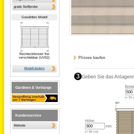
gratis Stoffprobe
Gewähltes Modell
Rechteckfenster frei
Plissee kaufen
verschiebbar (UVS2)
Modell ändern
Geben Sie das Anlagen
Breit
Gardinen & Vorhänge
(=
50
Kundenservice
Höhe:
Website
mm
(=
80
cm)