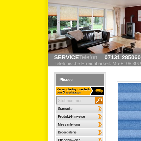
SERVICE
Telefon
07131 285060
Telefonische Erreichbarkeit: Mo-Fr 08.30U
Plissee
Startseite
Produkt-Hinweise
Messanleitung
Bildergalerie
Pflegehinweise