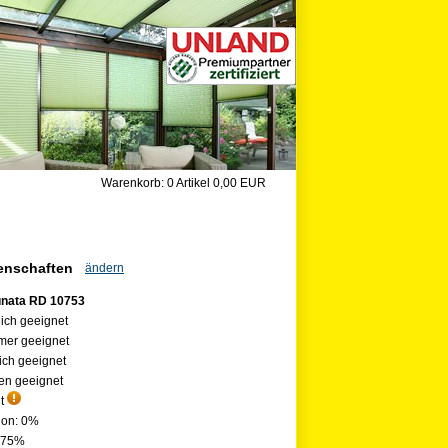
Warenkorb:
0 Artikel
0,00 EUR
genschaften
ändern
unata RD 10753
ich geeignet
mer geeignet
ch geeignet
en geeignet
nt
ion: 0%
: 75%