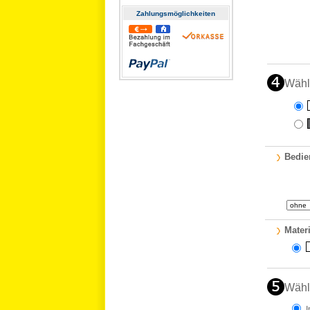
Zahlungs­möglichkeiten
Wähl
Bedie
Materi
Wähl
I