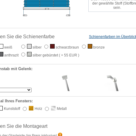
der gewählte Stoff (Stoffbre
sein.
en Sie die Schienenfarbe
Schienenfarben im Überblic
weiß
silber
schwarzbraun
bronze
anthrazit
silber gebürstet
( + 55 EUR )
nstab mit Gelenk:
al Ihres Fensters:
Kunststoff
Holz
Metall
en Sie die Montageart
n der Glasleiste
(im Preis inklusive)