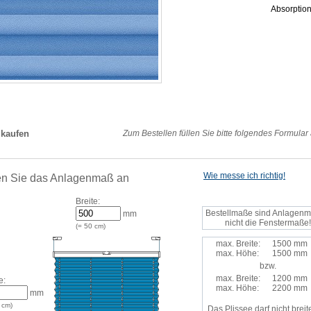
Absorptio
 kaufen
Zum Bestellen füllen Sie bitte folgendes Formular
Wie messe ich richtig!
n Sie das Anlagenmaß an
Breite:
Bestellmaße sind Anlagenm
mm
nicht die Fenstermaße!
(=
50
cm)
max. Breite:
1500 mm
max. Höhe:
1500 mm
bzw.
max. Breite:
1200 mm
e:
max. Höhe:
2200 mm
mm
cm)
Das Plissee darf nicht breite