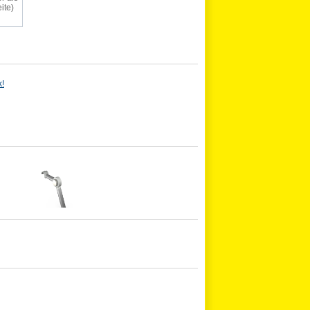
ite)
k!