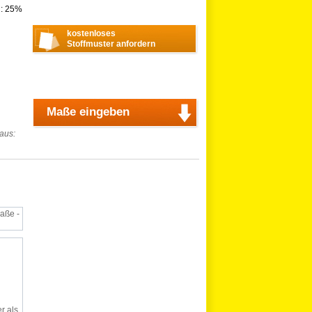
n: 25%
kostenloses
Stoffmuster anfordern
Maße eingeben
 aus:
aße -
r als