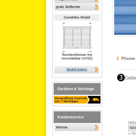
gratis Stoffprobe
Gewähltes Modell
Rechteckfenster frei
Plissee
verschiebbar (UVS2)
Modell ändern
Gebe
Gardinen & Vorhänge
Kundenservice
Höh
Website
(=
80