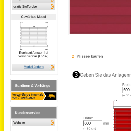
gratis Stoffprobe
Gewähltes Modell
Rechteckfenster frei
Plissee kaufen
verschiebbar (UVS2)
Modell ändern
Geben Sie das Anlagen
Breit
Gardinen & Vorhänge
(=
50
Kundenservice
Höhe:
Website
mm
(=
80
cm)