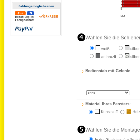
Zahlungs­möglichkeiten
Wählen Sie die Schiene
weiß
silber
anthrazit
silber
Bedienstab mit Gelenk:
Material Ihres Fensters:
Kunststoff
Hol
Wählen Sie die Montage
In der Glasleiste
(im Preis 