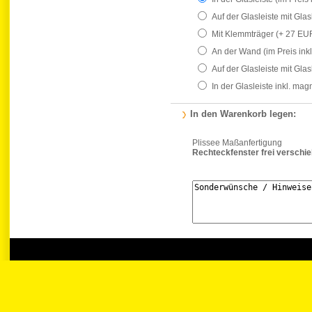
Auf der Glasleiste mit Gla
Mit Klemmträger
(+ 27 EU
An der Wand
(im Preis ink
Auf der Glasleiste mit Gla
In der Glasleiste inkl. ma
In den Warenkorb legen:
Plissee Maßanfertigung
Rechteckfenster frei verschi