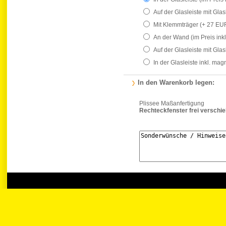
Auf der Glasleiste mit Gla
Mit Klemmträger
(+ 27 EU
An der Wand
(im Preis ink
Auf der Glasleiste mit Gla
In der Glasleiste inkl. ma
In den Warenkorb legen:
Plissee Maßanfertigung
Rechteckfenster frei verschi