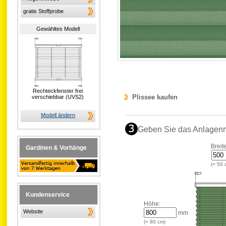
gratis Stoffprobe
Gewähltes Modell
Rechteckfenster frei
Plissee kaufen
verschiebbar (UVS2)
Modell ändern
Geben Sie das Anlagen
Breit
Gardinen & Vorhänge
(=
50
Kundenservice
Höhe:
Website
mm
(=
80
cm)