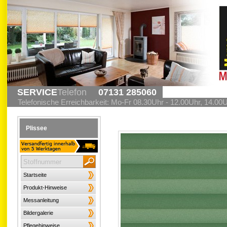
SERVICE
Telefon
07131 285060
Telefonische Erreichbarkeit: Mo-Fr 08.30Uhr - 12.00Uhr, 14.00
Plissee
Startseite
Produkt-Hinweise
Messanleitung
Bildergalerie
Pflegehinweise