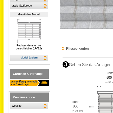
gratis Stoffprobe
Gewähltes Modell
Rechteckfenster frei
Plissee kaufen
verschiebbar (UVS2)
Modell ändern
Geben Sie das Anlagen
Breit
Gardinen & Vorhänge
(=
50
Kundenservice
Höhe:
Website
mm
(=
80
cm)