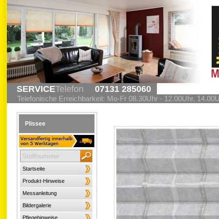
SERVICE
Telefon
07131 285060
Telefonische Erreichbarkeit: Mo-Fr 08.30Uhr - 12.00Uhr, 14.00
Plissee
Startseite
Produkt-Hinweise
Messanleitung
Bildergalerie
Pflegehinweise