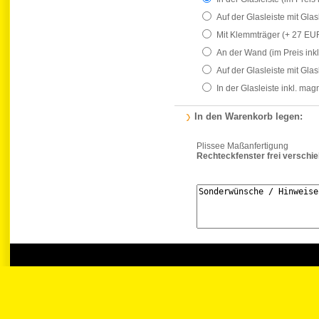
Auf der Glasleiste mit Gla
Mit Klemmträger
(+ 27 EU
An der Wand
(im Preis ink
Auf der Glasleiste mit Gla
In der Glasleiste inkl. ma
In den Warenkorb legen:
Plissee Maßanfertigung
Rechteckfenster frei verschi