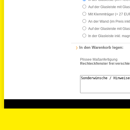
Auf der Glasleiste mit Gla
Mit Klemmträger
(+ 27 EU
An der Wand
(im Preis ink
Auf der Glasleiste mit Gla
In der Glasleiste inkl. ma
In den Warenkorb legen:
Plissee Maßanfertigung
Rechteckfenster frei verschi