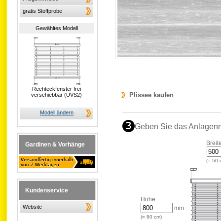
gratis Stoffprobe
Gewähltes Modell
Rechteckfenster frei
Plissee kaufen
verschiebbar (UVS2)
Modell ändern
Geben Sie das Anlagen
Breit
Gardinen & Vorhänge
(=
50
Kundenservice
Höhe:
Website
mm
(=
80
cm)