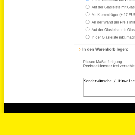
Auf der Glasleiste mit Gla
Mit Klemmträger
(+ 27 EU
An der Wand
(im Preis ink
Auf der Glasleiste mit Gla
In der Glasleiste inkl. ma
In den Warenkorb legen:
Plissee Maßanfertigung
Rechteckfenster frei verschi