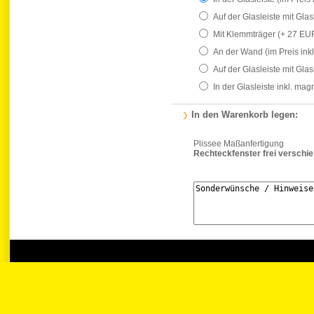
Auf der Glasleiste mit Gla
Mit Klemmträger
(+ 27 EU
An der Wand
(im Preis ink
Auf der Glasleiste mit Gla
In der Glasleiste inkl. ma
In den Warenkorb legen:
Plissee Maßanfertigung
Rechteckfenster frei verschi