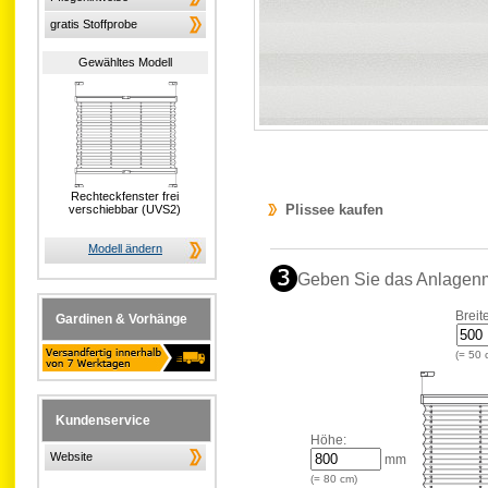
gratis Stoffprobe
Gewähltes Modell
Rechteckfenster frei
Plissee kaufen
verschiebbar (UVS2)
Modell ändern
Geben Sie das Anlagen
Breit
Gardinen & Vorhänge
(=
50
Kundenservice
Höhe:
Website
mm
(=
80
cm)