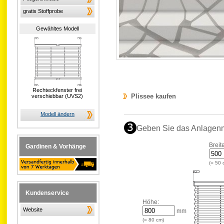
gratis Stoffprobe
Gewähltes Modell
Rechteckfenster frei
Plissee kaufen
verschiebbar (UVS2)
Modell ändern
Geben Sie das Anlagen
Breit
Gardinen & Vorhänge
(=
50
Kundenservice
Höhe:
Website
mm
(=
80
cm)