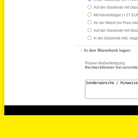
Auf der Glasleiste mit Gla
Mit Klemmträger
(+ 27 EU
An der Wand
(im Preis ink
Auf der Glasleiste mit Gla
In der Glasleiste inkl. ma
In den Warenkorb legen:
Plissee Maßanfertigung
Rechteckfenster frei verschi