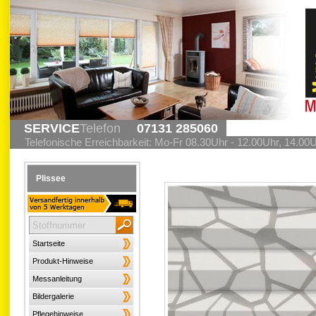
SERVICE
Telefon
07131 285060
Telefonische Erreichbarkeit: Mo-Fr 08.30Uhr - 12.00Uhr, 14.00
Plissee
Startseite
Produkt-Hinweise
Messanleitung
Bildergalerie
Pflegehinweise