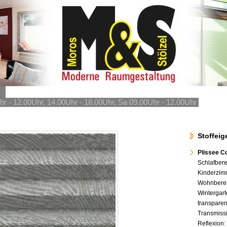
hr - 12.00Uhr, 14.00Uhr - 18.00Uhr, Sa 09.00Uhr - 12.00Uhr
Stoffei
Plissee C
Schlafbere
Kinderzim
Wohnberei
Wintergart
transpare
Transmiss
Reflexion