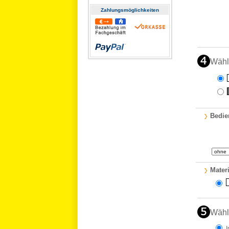
Zahlungs­möglichkeiten
Wähl
Bedie
Materi
Wähl
I