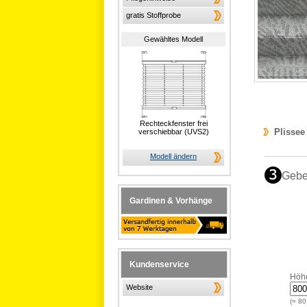
gratis Stoffprobe
Gewähltes Modell
Rechteckfenster frei
Plissee
verschiebbar (UVS2)
Modell ändern
Gebe
Gardinen & Vorhänge
Kundenservice
Höh
Website
(=
80