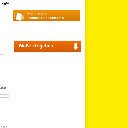
n: 46%
kostenloses
Stoffmuster anfordern
Maße eingeben
 aus:
aße -
r als