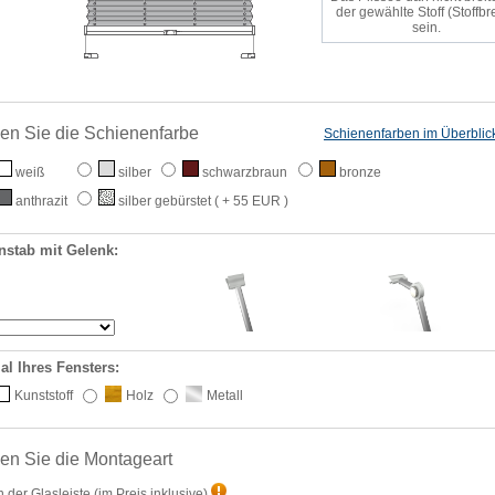
der gewählte Stoff (Stoffbre
sein.
en Sie die Schienenfarbe
Schienenfarben im Überblic
weiß
silber
schwarzbraun
bronze
anthrazit
silber gebürstet
( + 55 EUR )
nstab mit Gelenk:
al Ihres Fensters:
Kunststoff
Holz
Metall
en Sie die Montageart
n der Glasleiste
(im Preis inklusive)