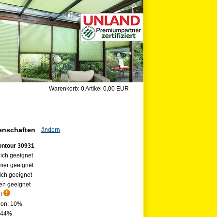
Warenkorb:
0 Artikel
0,00 EUR
genschaften
ändern
ontour 30931
ich geeignet
mer geeignet
ch geeignet
en geeignet
nt
ion: 10%
: 44%