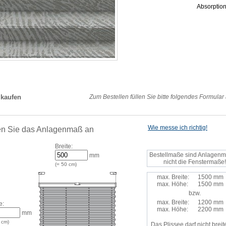
Absorptio
 kaufen
Zum Bestellen füllen Sie bitte folgendes Formular
Wie messe ich richtig!
n Sie das Anlagenmaß an
Breite:
Bestellmaße sind Anlagenm
mm
nicht die Fenstermaße!
(=
50
cm)
max. Breite:
1500 mm
max. Höhe:
1500 mm
bzw.
max. Breite:
1200 mm
e:
max. Höhe:
2200 mm
mm
cm)
Das Plissee darf nicht breite