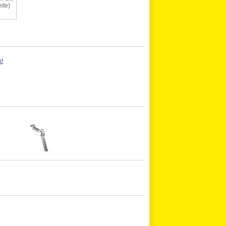
ite)
k!