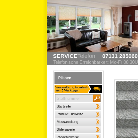
SERVICE
Telefon
07131 285060
Telefonische Erreichbarkeit: Mo-Fr 08.30U
Plissee
Startseite
Produkt-Hinweise
Messanleitung
Bildergalerie
Pflegehinweise