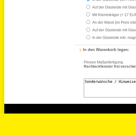
Auf der Glasleiste mit Gla
Mit Klemmträger
(+ 27 EU
An der Wand
(im Preis ink
Auf der Glasleiste mit Gla
In der Glasleiste inkl. ma
In den Warenkorb legen:
Plissee Maßanfertigung
Rechteckfenster frei verschi