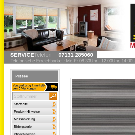
SERVICE
Telefon
07131 285060
Telefonische Erreichbarkeit: Mo-Fr 08.30Uhr - 12.00Uhr, 14.00
Plissee
Startseite
Produkt-Hinweise
Messanleitung
Bildergalerie
Pflegehinweise