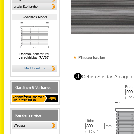
gratis Stoffprobe
Gewähltes Modell
Rechteckfenster frei
Plissee kaufen
verschiebbar (UVS2)
Modell ändern
Geben Sie das Anlagen
Breit
Gardinen & Vorhänge
(=
50
Kundenservice
Höhe:
Website
mm
(=
80
cm)