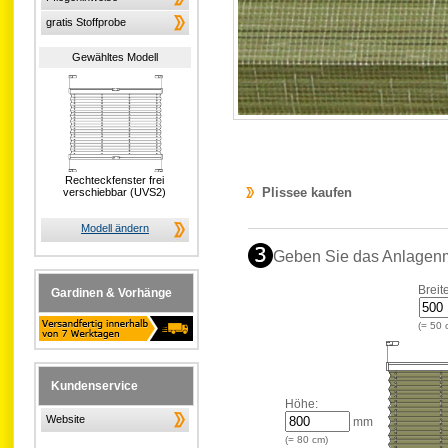
gratis Stoffprobe
Gewähltes Modell
Rechteckfenster frei
Plissee kaufen
verschiebbar (UVS2)
Modell ändern
Geben Sie das Anlagen
Breit
Gardinen & Vorhänge
(=
50
Kundenservice
Höhe:
Website
mm
(=
80
cm)