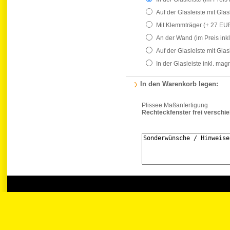
Auf der Glasleiste mit Gla
Mit Klemmträger
(+ 27 EU
An der Wand
(im Preis ink
Auf der Glasleiste mit Gla
In der Glasleiste inkl. ma
In den Warenkorb legen:
Plissee Maßanfertigung
Rechteckfenster frei verschi