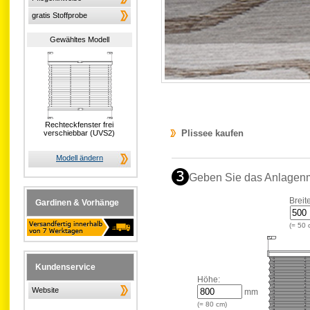
gratis Stoffprobe
Gewähltes Modell
Rechteckfenster frei
Plissee kaufen
verschiebbar (UVS2)
Modell ändern
Geben Sie das Anlagen
Breit
Gardinen & Vorhänge
(=
50
Kundenservice
Höhe:
Website
mm
(=
80
cm)