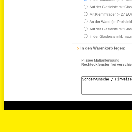
Auf der Glasleiste mit Gla
Mit Klemmträger
(+ 27 EU
An der Wand
(im Preis ink
Auf der Glasleiste mit Gla
In der Glasleiste inkl. ma
In den Warenkorb legen:
Plissee Maßanfertigung
Rechteckfenster frei verschi