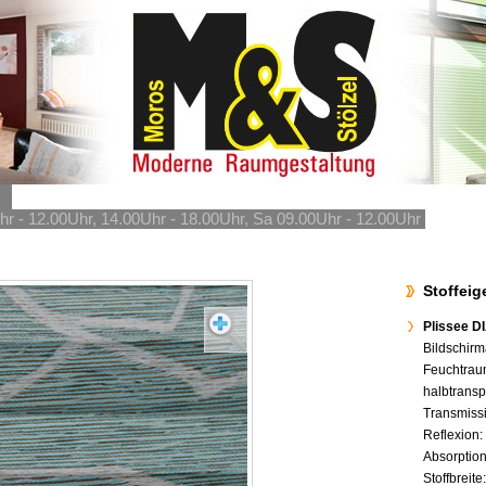
hr - 12.00Uhr, 14.00Uhr - 18.00Uhr, Sa 09.00Uhr - 12.00Uhr
Stoffei
Plissee D
Bildschirm
Feuchtrau
halbtrans
Transmiss
Reflexion
Absorptio
Stoffbreit