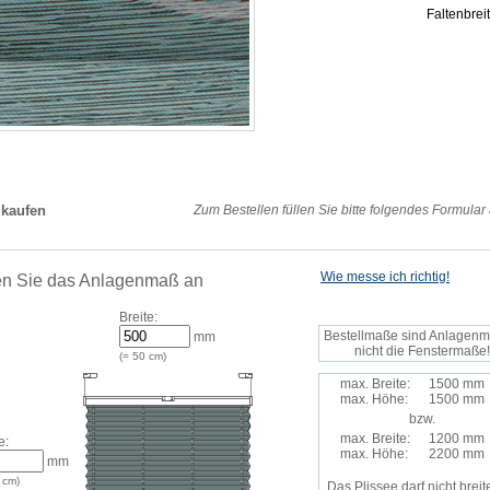
Faltenbre
 kaufen
Zum Bestellen füllen Sie bitte folgendes Formular
Wie messe ich richtig!
n Sie das Anlagenmaß an
Breite:
Bestellmaße sind Anlagenm
mm
nicht die Fenstermaße!
(=
50
cm)
max. Breite:
1500 mm
max. Höhe:
1500 mm
bzw.
max. Breite:
1200 mm
e:
max. Höhe:
2200 mm
mm
cm)
Das Plissee darf nicht breite