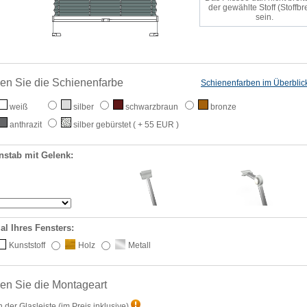
der gewählte Stoff (Stoffbre
sein.
en Sie die Schienenfarbe
Schienenfarben im Überblic
weiß
silber
schwarzbraun
bronze
anthrazit
silber gebürstet
( + 55 EUR )
nstab mit Gelenk:
al Ihres Fensters:
Kunststoff
Holz
Metall
en Sie die Montageart
n der Glasleiste
(im Preis inklusive)