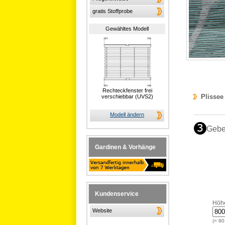
gratis Stoffprobe
Gewähltes Modell
Rechteckfenster frei
Plissee
verschiebbar (UVS2)
Modell ändern
Gebe
Gardinen & Vorhänge
Kundenservice
Höh
Website
(=
80