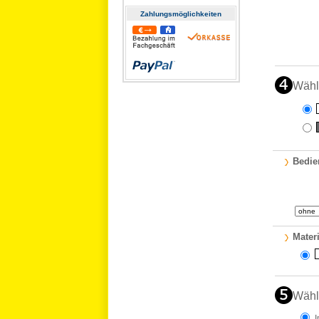
Zahlungs­möglichkeiten
Wähl
Bedie
Materi
Wähl
I