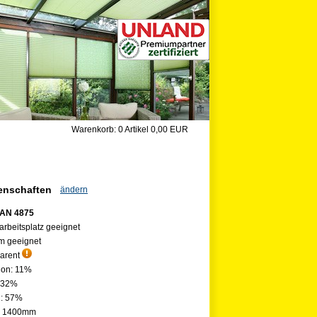
Warenkorb:
0 Artikel
0,00 EUR
genschaften
ändern
IAN 4875
arbeitsplatz geeignet
m geeignet
parent
ion: 11%
: 32%
n: 57%
e: 1400mm