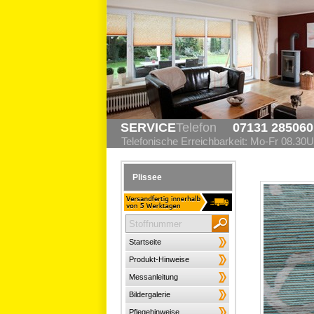
SERVICE
Telefon
07131 285060
Telefonische Erreichbarkeit: Mo-Fr 08.30U
Plissee
Startseite
Produkt-Hinweise
Messanleitung
Bildergalerie
Pflegehinweise