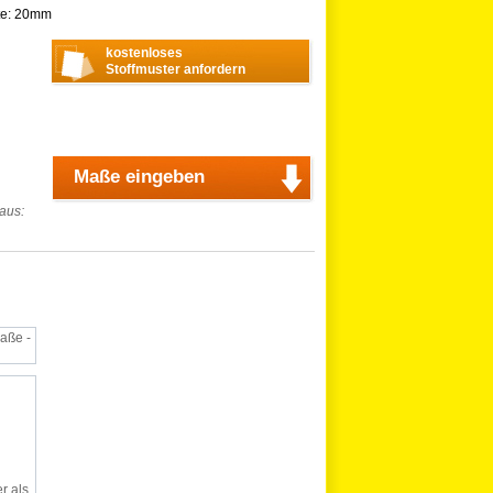
ite: 20mm
kostenloses
Stoffmuster anfordern
Maße eingeben
 aus:
aße -
r als