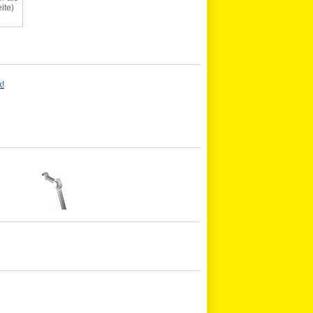
ite)
k!