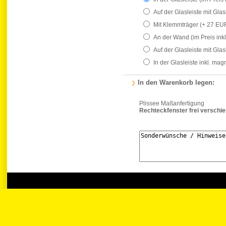
Auf der Glasleiste mit Gla
Mit Klemmträger
(+ 27 EU
An der Wand
(im Preis ink
Auf der Glasleiste mit Gla
In der Glasleiste inkl. ma
In den Warenkorb legen:
Plissee Maßanfertigung
Rechteckfenster frei verschi