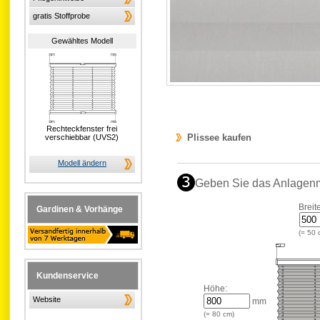
gratis Stoffprobe
Gewähltes Modell
Rechteckfenster frei
Plissee kaufen
verschiebbar (UVS2)
Modell ändern
Geben Sie das Anlagen
Breit
Gardinen & Vorhänge
(=
50
Kundenservice
Höhe:
Website
mm
(=
80
cm)