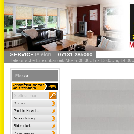
SERVICE
Telefon
07131 285060
Telefonische Erreichbarkeit: Mo-Fr 08.30Uhr - 12.00Uhr, 14.00
Plissee
Startseite
Produkt-Hinweise
Messanleitung
Bildergalerie
Pflegehinweise