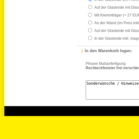
Auf der Glasleiste mit Gla
Mit Klemmträger
(+ 27 EU
An der Wand
(im Preis ink
Auf der Glasleiste mit Gla
In der Glasleiste inkl. ma
In den Warenkorb legen:
Plissee Maßanfertigung
Rechteckfenster frei verschi