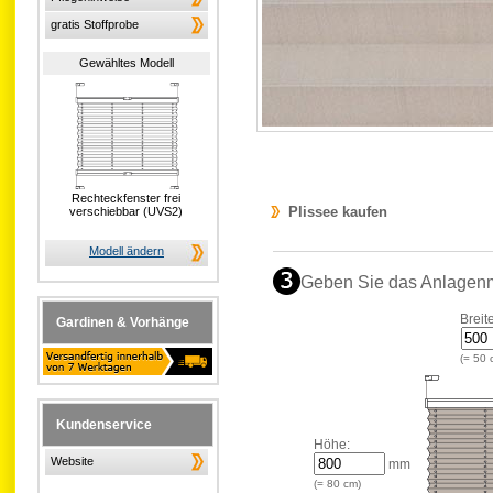
gratis Stoffprobe
Gewähltes Modell
Rechteckfenster frei
Plissee kaufen
verschiebbar (UVS2)
Modell ändern
Geben Sie das Anlagen
Breit
Gardinen & Vorhänge
(=
50
Kundenservice
Höhe:
Website
mm
(=
80
cm)