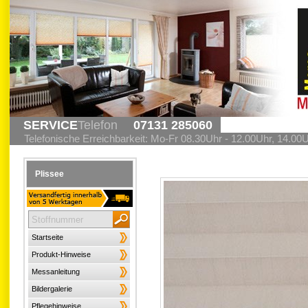
SERVICE
Telefon
07131 285060
Telefonische Erreichbarkeit: Mo-Fr 08.30Uhr - 12.00Uhr, 14.00
Plissee
Startseite
Produkt-Hinweise
Messanleitung
Bildergalerie
Pflegehinweise