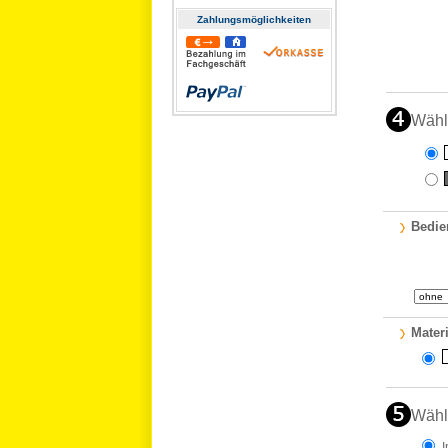
Zahlungs­möglichkeiten
Wähl
Bedie
Materi
Wähl
I