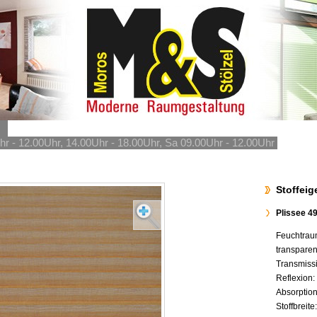
hr - 12.00Uhr, 14.00Uhr - 18.00Uhr, Sa 09.00Uhr - 12.00Uhr
Stoffei
Plissee 4
Feuchtrau
transpare
Transmiss
Reflexion
Absorptio
Stoffbreit