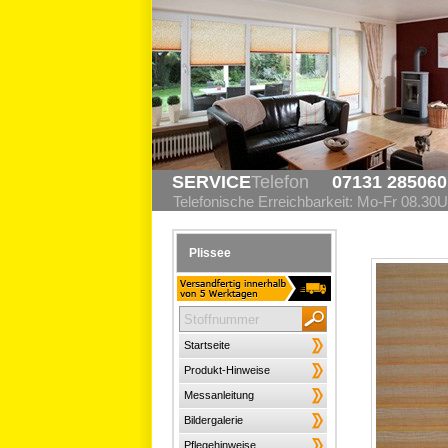
SERVICE
Telefon
07131 285060
Telefonische Erreichbarkeit: Mo-Fr 08.30U
Plissee
Startseite
Produkt-Hinweise
Messanleitung
Bildergalerie
Pflegehinweise