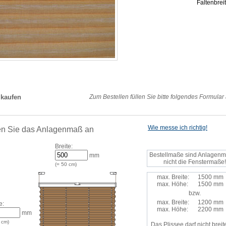
Faltenbre
 kaufen
Zum Bestellen füllen Sie bitte folgendes Formular
Wie messe ich richtig!
n Sie das Anlagenmaß an
Breite:
Bestellmaße sind Anlagenm
mm
nicht die Fenstermaße!
(=
50
cm)
max. Breite:
1500 mm
max. Höhe:
1500 mm
bzw.
max. Breite:
1200 mm
e:
max. Höhe:
2200 mm
mm
cm)
Das Plissee darf nicht breite