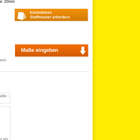
ite: 20mm
kostenloses
Stoffmuster anfordern
Maße eingeben
 aus:
aße -
r als