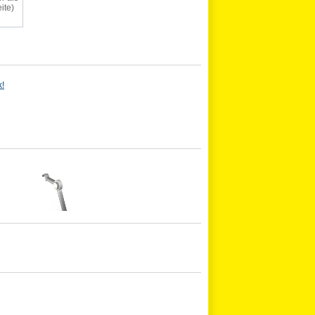
ite)
k!