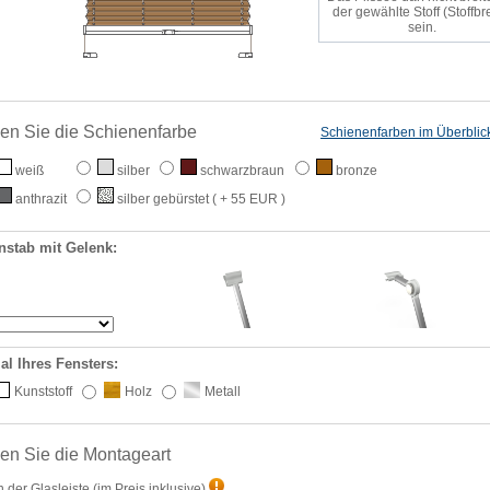
der gewählte Stoff (Stoffbre
sein.
en Sie die Schienenfarbe
Schienenfarben im Überblic
weiß
silber
schwarzbraun
bronze
anthrazit
silber gebürstet
( + 55 EUR )
nstab mit Gelenk:
al Ihres Fensters:
Kunststoff
Holz
Metall
en Sie die Montageart
n der Glasleiste
(im Preis inklusive)