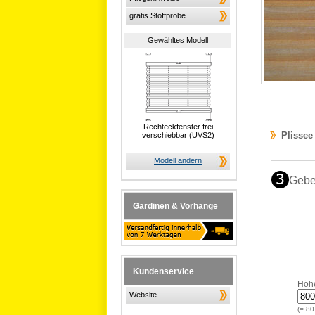
gratis Stoffprobe
Gewähltes Modell
Rechteckfenster frei
Plissee
verschiebbar (UVS2)
Modell ändern
Gebe
Gardinen & Vorhänge
Kundenservice
Höh
Website
(=
80