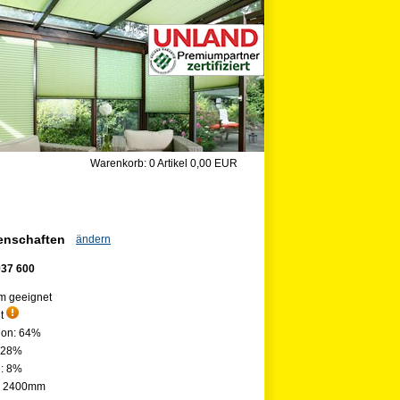
Warenkorb:
0 Artikel
0,00 EUR
genschaften
ändern
937 600
m geeignet
nt
ion: 64%
: 28%
n: 8%
e: 2400mm