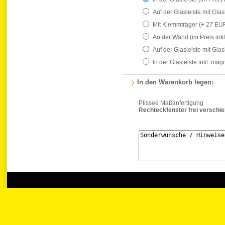
Auf der Glasleiste mit Gla
Mit Klemmträger
(+ 27 EU
An der Wand
(im Preis ink
Auf der Glasleiste mit Gla
In der Glasleiste inkl. ma
In den Warenkorb legen:
Plissee Maßanfertigung
Rechteckfenster frei verschi