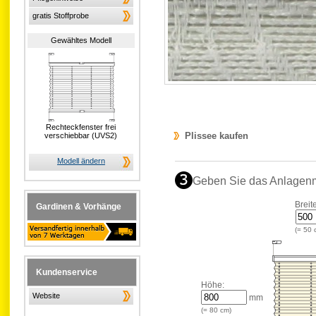
gratis Stoffprobe
Gewähltes Modell
Rechteckfenster frei
Plissee kaufen
verschiebbar (UVS2)
Modell ändern
Geben Sie das Anlagen
Breit
Gardinen & Vorhänge
(=
50
Kundenservice
Höhe:
Website
mm
(=
80
cm)