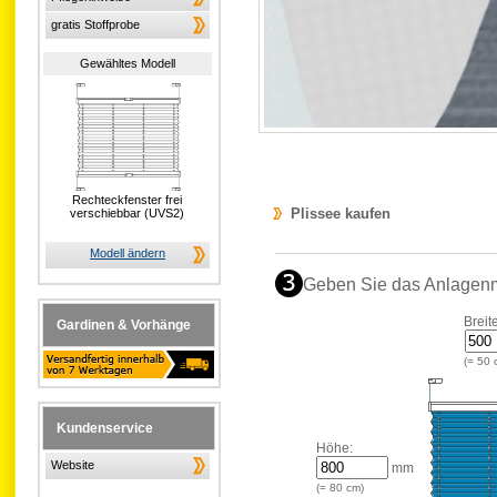
gratis Stoffprobe
Gewähltes Modell
Rechteckfenster frei
Plissee kaufen
verschiebbar (UVS2)
Modell ändern
Geben Sie das Anlagen
Breit
Gardinen & Vorhänge
(=
50
Kundenservice
Höhe:
Website
mm
(=
80
cm)