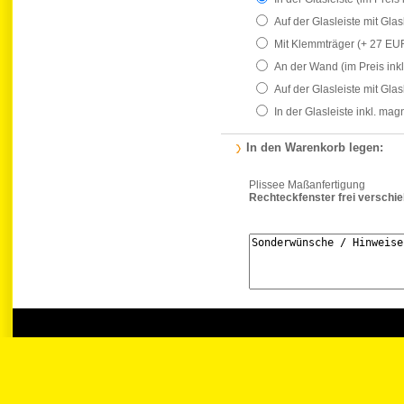
Auf der Glasleiste mit Gla
Mit Klemmträger
(+ 27 EU
An der Wand
(im Preis ink
Auf der Glasleiste mit Gla
In der Glasleiste inkl. ma
In den Warenkorb legen:
Plissee Maßanfertigung
Rechteckfenster frei verschi