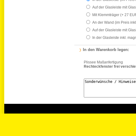
Auf der Glasleiste mit Gla
Mit Klemmträger
(+ 27 EU
An der Wand
(im Preis ink
Auf der Glasleiste mit Gla
In der Glasleiste inkl. ma
In den Warenkorb legen:
Plissee Maßanfertigung
Rechteckfenster frei verschi