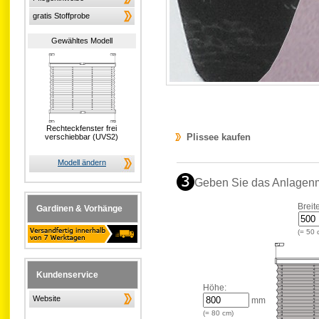
gratis Stoffprobe
Gewähltes Modell
Rechteckfenster frei
Plissee kaufen
verschiebbar (UVS2)
Modell ändern
Geben Sie das Anlagen
Breit
Gardinen & Vorhänge
(=
50
Kundenservice
Höhe:
Website
mm
(=
80
cm)